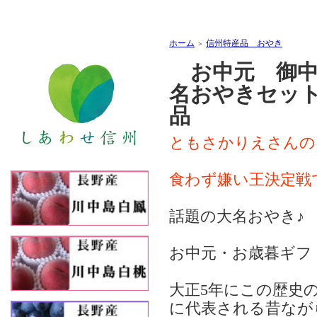
ホーム
信州特産品 おやき
＞
お中元 御
名おやきセット
品
ともさかりえさんの
食わず嫌い王決定戦
話題の大名おやき♪
お中元・お歳暮ギフ
大正5年にこの歴史
に代表される昔なが