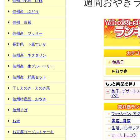
週間おやきラ
信州川中島 白桃
信州産 ぶどう
信州 白鳳
信州産 ワッサー
長野県 下原すいか
信州産 ネクタリン
信州産 生ブルーベリー
信州産 野菜セット
干しえのき・えのき茶
信州特産品 おやき
信州そば
お米
お豆腐ヨーグルトケーキ