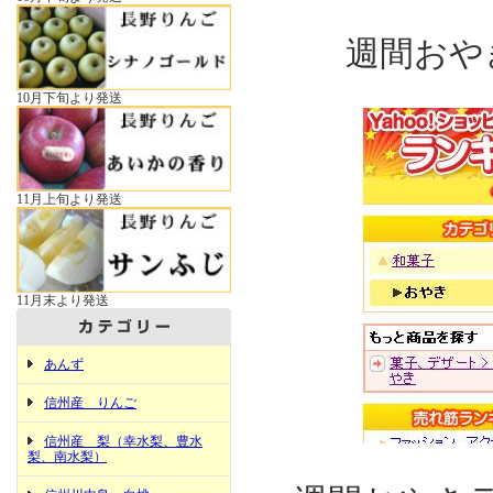
週間おや
10月下旬より発送
11月上旬より発送
11月末より発送
あんず
信州産 りんご
信州産 梨（幸水梨、豊水
梨、南水梨）