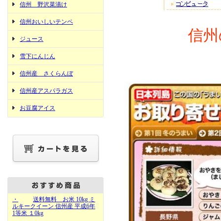
信州 野沢菜漬け
信州おいしいテンペ
信州
ジュース
雪下にんじん
信州産 さくらんぼ
信州産アスパラガス
お豆腐アイス
・
送料無料 お米 10kg ミ
ルキークイーン 信州産 平成6年
1等米 １0kg