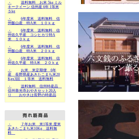
・
送料無料 お米 5kg ミル
キークイーン 信州産 6年 1等米
５kg
・
6年度米 送料無料 信
州飯山産 特A米 １０ｋｇ
・
6年度米 送料無料 信
州佐久平産 コシヒカリ特A
米 １０ｋｇ
・
6年度米 送料無料 信
州飯山産 特A米 ２０ｋｇ
・
6年度米 送料無料 信
州佐久平産 特A米 ２０ｋｇ
・
お米 米定期便 6年
産 長野県産あきたこまち米20
Kgx3回 １等米 送料無料
・
送料無料 信州特産品
信州善光寺おやきセット20入
り おやきは長野の特産品
・
７年お米 米1等米 度米
あきたこまち米10Kg 送料無
料