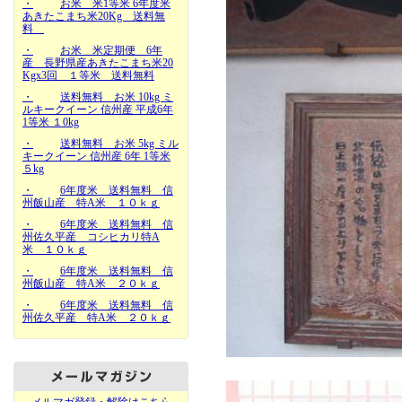
・
お米 米1等米 6年度米
あきたこまち米20Kg 送料無
料
・
お米 米定期便 6年
産 長野県産あきたこまち米20
Kgx3回 １等米 送料無料
・
送料無料 お米 10kg ミ
ルキークイーン 信州産 平成6年
1等米 １0kg
・
送料無料 お米 5kg ミル
キークイーン 信州産 6年 1等米
５kg
・
6年度米 送料無料 信
州飯山産 特A米 １０ｋｇ
・
6年度米 送料無料 信
州佐久平産 コシヒカリ特A
米 １０ｋｇ
・
6年度米 送料無料 信
州飯山産 特A米 ２０ｋｇ
・
6年度米 送料無料 信
州佐久平産 特A米 ２０ｋｇ