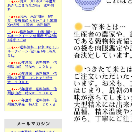
・
お米 米1等米 6年度米
あきたこまち米20Kg 送料無
料
・
お米 米定期便 6年
産 長野県産あきたこまち米20
Kgx3回 １等米 送料無料
・
送料無料 お米 10kg ミ
ルキークイーン 信州産 平成6年
1等米 １0kg
・
送料無料 お米 5kg ミル
キークイーン 信州産 6年 1等米
５kg
・
6年度米 送料無料 信
州飯山産 特A米 １０ｋｇ
・
6年度米 送料無料 信
州佐久平産 コシヒカリ特A
米 １０ｋｇ
・
6年度米 送料無料 信
州飯山産 特A米 ２０ｋｇ
・
6年度米 送料無料 信
州佐久平産 特A米 ２０ｋｇ