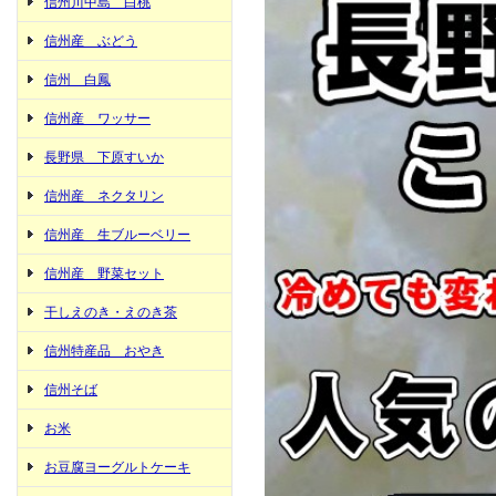
信州川中島 白桃
信州産 ぶどう
信州 白鳳
信州産 ワッサー
長野県 下原すいか
信州産 ネクタリン
信州産 生ブルーベリー
信州産 野菜セット
干しえのき・えのき茶
信州特産品 おやき
信州そば
お米
お豆腐ヨーグルトケーキ