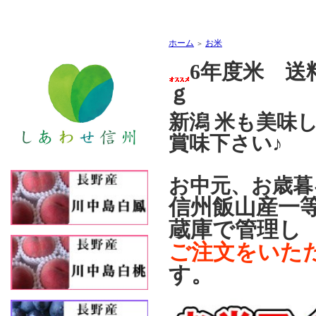
ホーム
お米
＞
6年度米 送
ｇ
新潟 米も美味
賞味下さい♪
お中元、お歳暮
信州飯山産一
蔵庫で管理し
ご注文をいた
す。