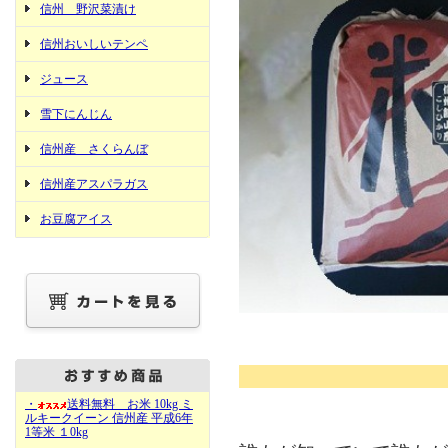
信州 野沢菜漬け
信州おいしいテンペ
ジュース
雪下にんじん
信州産 さくらんぼ
信州産アスパラガス
お豆腐アイス
・
送料無料 お米 10kg ミ
ルキークイーン 信州産 平成6年
1等米 １0kg