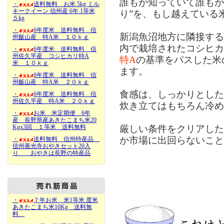
誰もが知っていて誰もが
・
送料無料 お米 5kg ミル
キークイーン 信州産 6年 1等米
り”を、もし越えている
５kg
・
6年度米 送料無料 信
新潟魚沼地方に隣接する
州飯山産 特A米 １０ｋｇ
内で栽培されたコシヒカ
・
6年度米 送料無料 信
州佐久平産 コシヒカリ特A
特A
の基準をパスした米
米 １０ｋｇ
ます。
・
6年度米 送料無料 信
州飯山産 特A米 ２０ｋｇ
食感は、しっかりとした
・
6年度米 送料無料 信
州佐久平産 特A米 ２０ｋｇ
炊き立てはもちろん冷め
・
お米 米定期便 6年
産 長野県産あきたこまち米20
厳しい条件をクリアした
Kgx3回 １等米 送料無料
か市場に出回らないこと
・
送料無料 信州特産品
信州善光寺おやきセット20入
り おやきは長野の特産品
・
７年お米 米1等米 度米
あきたこまち米10Kg 送料無
料