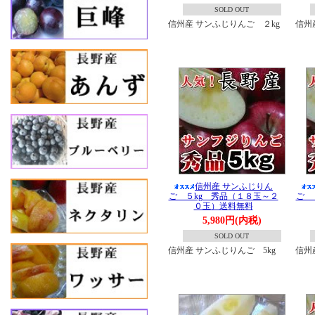
SOLD OUT
信州産 サンふじりんご ２kg
信州
信州産 サンふじりん
ご ５kg 秀品（１８玉～２
ご 
０玉）送料無料
5,980円(内税)
SOLD OUT
信州産 サンふじりんご 5kg
信州