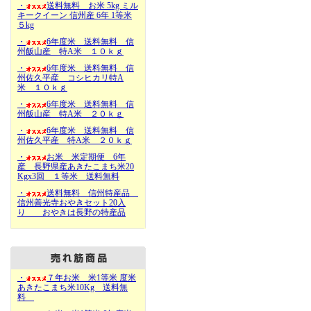
・
送料無料 お米 5kg ミル
キークイーン 信州産 6年 1等米
５kg
・
6年度米 送料無料 信
州飯山産 特A米 １０ｋｇ
・
6年度米 送料無料 信
州佐久平産 コシヒカリ特A
米 １０ｋｇ
・
6年度米 送料無料 信
州飯山産 特A米 ２０ｋｇ
・
6年度米 送料無料 信
州佐久平産 特A米 ２０ｋｇ
・
お米 米定期便 6年
産 長野県産あきたこまち米20
Kgx3回 １等米 送料無料
・
送料無料 信州特産品
信州善光寺おやきセット20入
り おやきは長野の特産品
・
７年お米 米1等米 度米
あきたこまち米10Kg 送料無
料