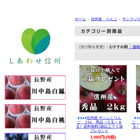
ホーム
信州産 りんご
サンフジ
＞
＞
[並び順を変更]
・おすすめ順
・価格
信州産 サンふじりん
ご ２kg 秀品（５玉～８
ご 
玉）送料無料2箱以上で１箱
玉）
プレゼント
3,980円(内税)