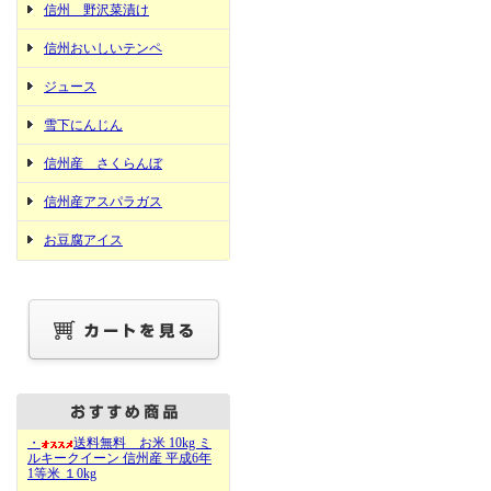
信州 野沢菜漬け
信州おいしいテンペ
ジュース
雪下にんじん
信州産 さくらんぼ
信州産アスパラガス
お豆腐アイス
・
送料無料 お米 10kg ミ
ルキークイーン 信州産 平成6年
1等米 １0kg