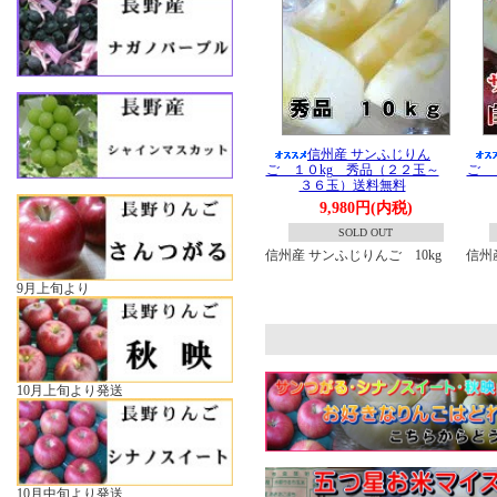
信州産 サンふじりん
ご １０kg 秀品（２２玉～
ご 
３６玉）送料無料
9,980円(内税)
SOLD OUT
信州産 サンふじりんご 10kg
信州
9月上旬より
10月上旬より発送
10月中旬より発送