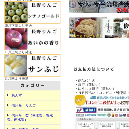
10月下旬より発送
11月上旬より発送
11月末より発送
・商品代引き
・銀行（前払い）
・ゆうちょ銀行（前払い）
・ＮＰ後払い（コンビニ・郵便局
あんず
信州産 りんご
信州産 梨（幸水梨、豊水
梨、南水梨）