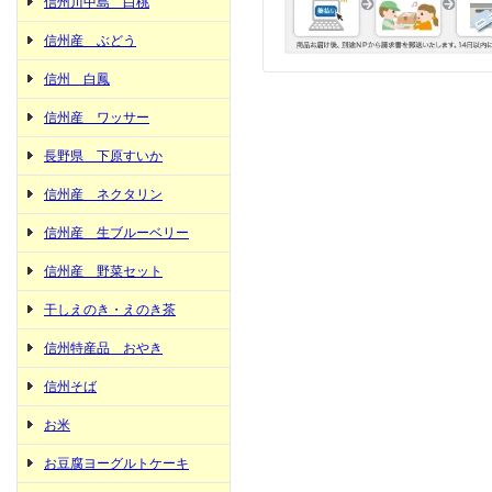
信州川中島 白桃
信州産 ぶどう
信州 白鳳
信州産 ワッサー
長野県 下原すいか
信州産 ネクタリン
信州産 生ブルーベリー
信州産 野菜セット
干しえのき・えのき茶
信州特産品 おやき
信州そば
お米
お豆腐ヨーグルトケーキ