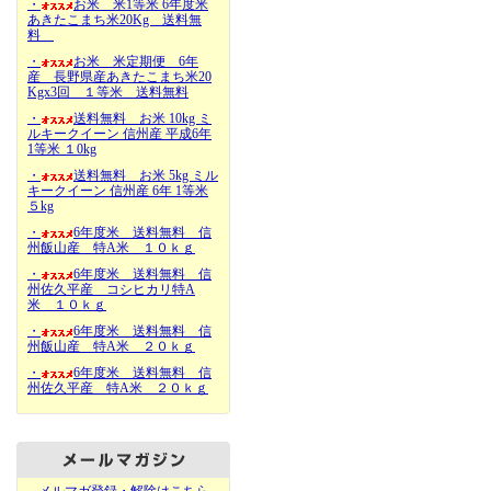
・
お米 米1等米 6年度米
あきたこまち米20Kg 送料無
料
・
お米 米定期便 6年
産 長野県産あきたこまち米20
Kgx3回 １等米 送料無料
・
送料無料 お米 10kg ミ
ルキークイーン 信州産 平成6年
1等米 １0kg
・
送料無料 お米 5kg ミル
キークイーン 信州産 6年 1等米
５kg
・
6年度米 送料無料 信
州飯山産 特A米 １０ｋｇ
・
6年度米 送料無料 信
州佐久平産 コシヒカリ特A
米 １０ｋｇ
・
6年度米 送料無料 信
州飯山産 特A米 ２０ｋｇ
・
6年度米 送料無料 信
州佐久平産 特A米 ２０ｋｇ